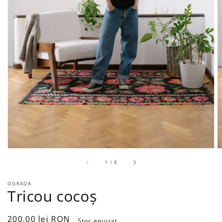
din
1
/
8
OGRADA
Tricou cocoș
Preț
200,00 lei RON
Stoc epuizat