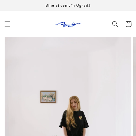
Salt la
Bine ai venit în Ogradă
conținut
Coș
Salt la
informațiile
despre
produs