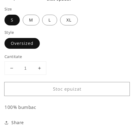
obișnuit
Size
S
M
L
XL
Style
Oversized
Cantitate
Reduceți
Creșteți
cantitatea
cantitatea
pentru
pentru
Stoc epuizat
Tricou
Tricou
cocoș
cocoș
100% bumbac
Share